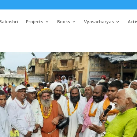
Babashri
Projects
Books
Vyasacharyas
Acti