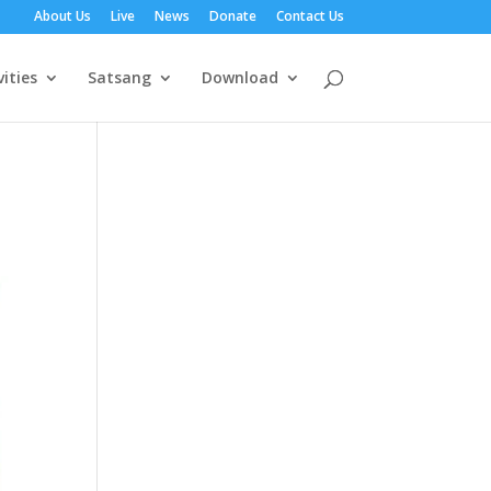
About Us
Live
News
Donate
Contact Us
vities
Satsang
Download