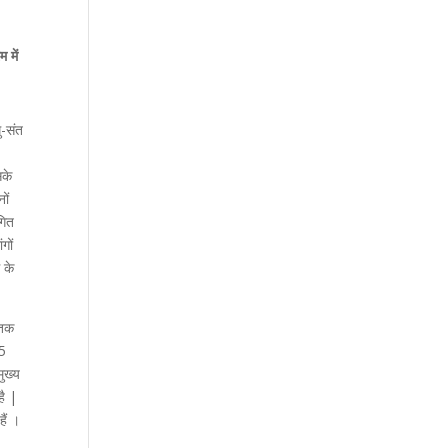
 में
ु-संत
सके
ों
गित
गों
 के
 तक
 5
ुख्य
है |
हैं ।